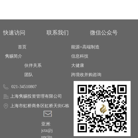
快速访问
联系我们
微信公众号
首页
能源+高端制造
隽赐简介
信息科技
伙伴关系
大健康
团队
跨境收并购咨询
021-34510807
上海隽赐投资管理有限公司
上海市虹桥商务区虹桥天街G栋
亚洲:
jctz@j
uncito